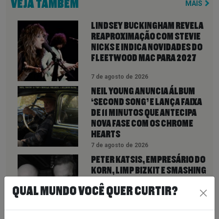
VEJA TAMBÉM
MAIS
LINDSEY BUCKINGHAM REVELA
REAPROXIMAÇÃO COM STEVIE
NICKS E INDICA NOVIDADES DO
FLEETWOOD MAC PARA 2027
7 de agosto de 2026
NEIL YOUNG ANUNCIA ÁLBUM
‘SECOND SONG’ E LANÇA FAIXA
DE 11 MINUTOS QUE ANTECIPA
NOVA FASE COM OS CHROME
HEARTS
7 de agosto de 2026
PETER KATSIS, EMPRESÁRIO DO
KORN, LIMP BIZKIT E SMASHING
PUMPKINS, MORRE AOS 69 ANOS
QUAL MUNDO VOCÊ QUER CURTIR?
7 de agosto de 2026