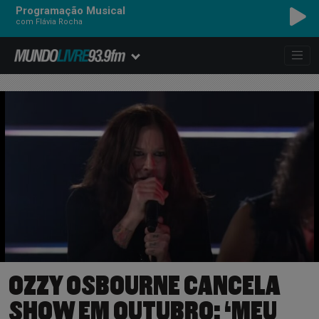
Programação Musical
com Flávia Rocha
OZZY OSBOURNE CANCELA
SHOW EM OUTUBRO: ‘MEU