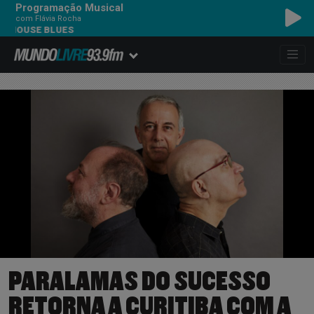
Programação Musical
com Flávia Rocha
USE BLUES
PARALAMAS DO SUCESSO
RETORNA A CURITIBA COM A