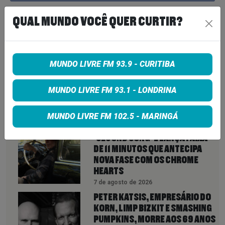
Share on Twitter
QUAL MUNDO VOCÊ QUER CURTIR?
Share on Google+
MUNDO LIVRE FM 93.9 - CURITIBA
MUNDO LIVRE FM 93.1 - LONDRINA
VEJA TAMBÉM
MAIS
MUNDO LIVRE FM 102.5 - MARINGÁ
NEIL YOUNG ANUNCIA ÁLBUM
‘SECOND SONG’ E LANÇA FAIXA
DE 11 MINUTOS QUE ANTECIPA
NOVA FASE COM OS CHROME
HEARTS
7 de agosto de 2026
PETER KATSIS, EMPRESÁRIO DO
KORN, LIMP BIZKIT E SMASHING
PUMPKINS, MORRE AOS 69 ANOS