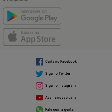
Curta no Facebook
Siga no Twitter
Siga no Instagram
Assine nosso canal
Fale com a gente