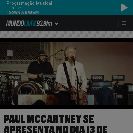
Programação Musical
com Flávia Rocha
 DOWN A DREAM
PAUL MCCARTNEY SE
APRESENTA NO DIA 13 DE