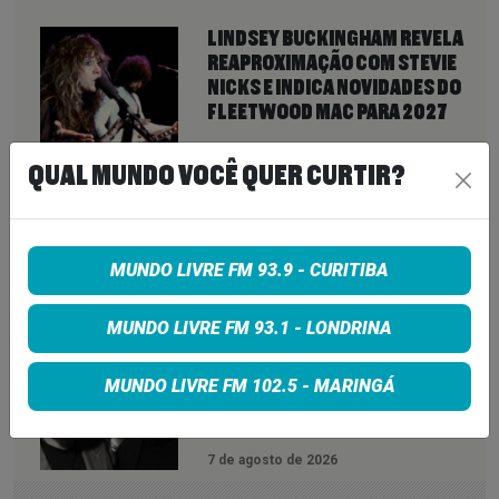
LINDSEY BUCKINGHAM REVELA
REAPROXIMAÇÃO COM STEVIE
NICKS E INDICA NOVIDADES DO
FLEETWOOD MAC PARA 2027
7 de agosto de 2026
QUAL MUNDO VOCÊ QUER CURTIR?
NEIL YOUNG ANUNCIA ÁLBUM
‘SECOND SONG’ E LANÇA FAIXA
DE 11 MINUTOS QUE ANTECIPA
NOVA FASE COM OS CHROME
MUNDO LIVRE FM 93.9 - CURITIBA
HEARTS
7 de agosto de 2026
MUNDO LIVRE FM 93.1 - LONDRINA
PETER KATSIS, EMPRESÁRIO DO
KORN, LIMP BIZKIT E SMASHING
MUNDO LIVRE FM 102.5 - MARINGÁ
PUMPKINS, MORRE AOS 69 ANOS
7 de agosto de 2026