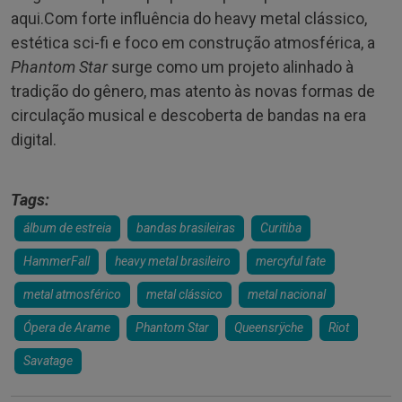
aqui.Com forte influência do heavy metal clássico,
estética sci-fi e foco em construção atmosférica, a
Phantom Star
surge como um projeto alinhado à
tradição do gênero, mas atento às novas formas de
circulação musical e descoberta de bandas na era
digital.
Tags:
álbum de estreia
bandas brasileiras
Curitiba
HammerFall
heavy metal brasileiro
mercyful fate
metal atmosférico
metal clássico
metal nacional
Ópera de Arame
Phantom Star
Queensrÿche
Riot
Savatage