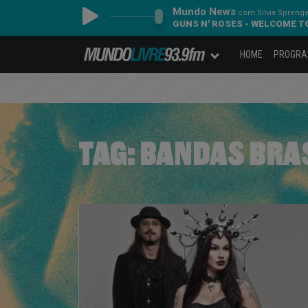
Mundo News
com Silvia Spreng
GUNS N' ROSES - WELCOME T
HOME
PROGR
TAG:
BANDAS BRA