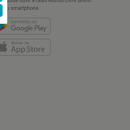
cê pode ouvir a rádio Mundo Livre direto
 seu smartphone.