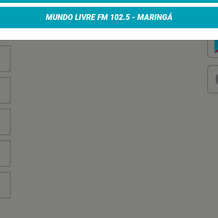
nha
Vo
no
MUNDO LIVRE FM 102.5 - MARINGÁ