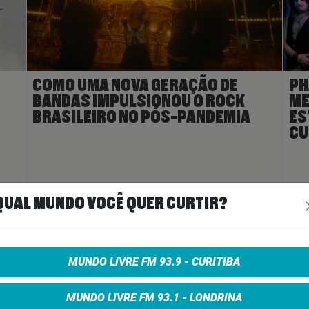
COMO UMA NOVA GERAÇÃO DE
PH
BANDAS IMPULSIONOU O ROCK
ME
BRASILEIRO NO PÓS-PANDEMIA
ES
CU
ais
>
20 de julho de 2026
Ler Mais
>
29 d
QUAL MUNDO VOCÊ QUER CURTIR?
A
MUNDO LIVRE FM 93.9 - CURITIBA
MUNDO LIVRE FM 93.1 - LONDRINA