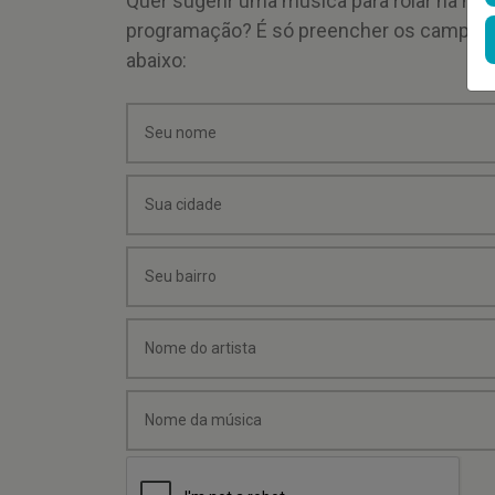
Quer sugerir uma música para rolar na mi
programação? É só preencher os campos
abaixo: