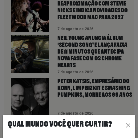
REAPROXIMAÇÃO COM STEVIE
NICKS E INDICA NOVIDADES DO
FLEETWOOD MAC PARA 2027
7 de agosto de 2026
NEIL YOUNG ANUNCIA ÁLBUM
‘SECOND SONG’ E LANÇA FAIXA
DE 11 MINUTOS QUE ANTECIPA
NOVA FASE COM OS CHROME
HEARTS
7 de agosto de 2026
PETER KATSIS, EMPRESÁRIO DO
KORN, LIMP BIZKIT E SMASHING
PUMPKINS, MORRE AOS 69 ANOS
7 de agosto de 2026
QUAL MUNDO VOCÊ QUER CURTIR?