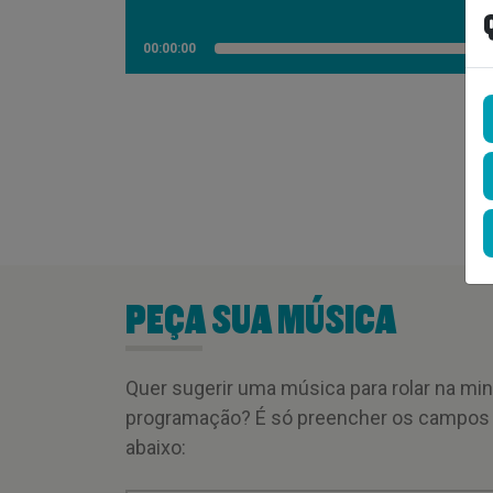
00:00:00
PEÇA SUA MÚSICA
Quer sugerir uma música para rolar na mi
programação? É só preencher os campos
abaixo: