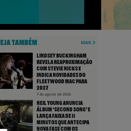
VEJA TAMBÉM
MAIS
LINDSEY BUCKINGHAM
REVELA REAPROXIMAÇÃO
COM STEVIE NICKS E
INDICA NOVIDADES DO
FLEETWOOD MAC PARA
2027
7 de agosto de 2026
NEIL YOUNG ANUNCIA
ÁLBUM ‘SECOND SONG’ E
LANÇA FAIXA DE 11
MINUTOS QUE ANTECIPA
NOVA FASE COM OS