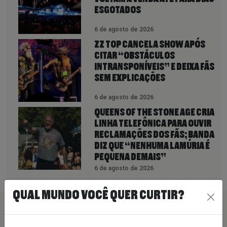
ESGOTADOS
6 de agosto de 2026
ZZ TOP CANCELA SHOW APÓS
CITAR “OBSTÁCULOS
INTRANSPONÍVEIS” E DEIXA FÃS
SEM EXPLICAÇÕES
6 de agosto de 2026
QUEENS OF THE STONE AGE CRIA
LINHA TELEFÔNICA PARA OUVIR
RECLAMAÇÕES DOS FÃS; BANDA
DIZ QUE “NENHUMA LAMÚRIA É
PEQUENA DEMAIS”
6 de agosto de 2026
QUAL MUNDO VOCÊ QUER CURTIR?
PEÇA SUA MÚSICA