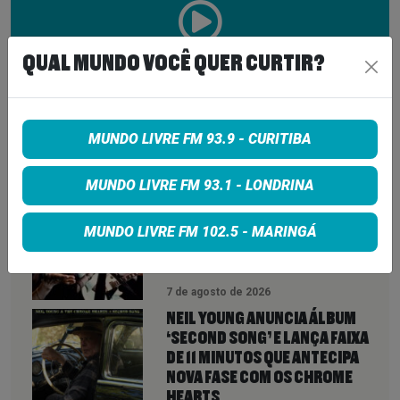
QUAL MUNDO VOCÊ QUER CURTIR?
00:00:00
01:01:15
MUNDO LIVRE FM 93.9 - CURITIBA
VEJA TAMBÉM
MAIS
MUNDO LIVRE FM 93.1 - LONDRINA
LINDSEY BUCKINGHAM REVELA
REAPROXIMAÇÃO COM STEVIE
MUNDO LIVRE FM 102.5 - MARINGÁ
NICKS E INDICA NOVIDADES DO
FLEETWOOD MAC PARA 2027
7 de agosto de 2026
NEIL YOUNG ANUNCIA ÁLBUM
‘SECOND SONG’ E LANÇA FAIXA
DE 11 MINUTOS QUE ANTECIPA
NOVA FASE COM OS CHROME
HEARTS