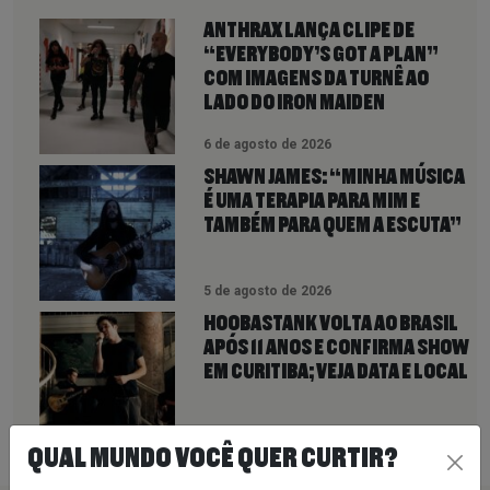
ANTHRAX LANÇA CLIPE DE
“EVERYBODY’S GOT A PLAN”
COM IMAGENS DA TURNÊ AO
LADO DO IRON MAIDEN
6 de agosto de 2026
SHAWN JAMES: “MINHA MÚSICA
É UMA TERAPIA PARA MIM E
TAMBÉM PARA QUEM A ESCUTA”
5 de agosto de 2026
HOOBASTANK VOLTA AO BRASIL
APÓS 11 ANOS E CONFIRMA SHOW
EM CURITIBA; VEJA DATA E LOCAL
5 de agosto de 2026
QUAL MUNDO VOCÊ QUER CURTIR?