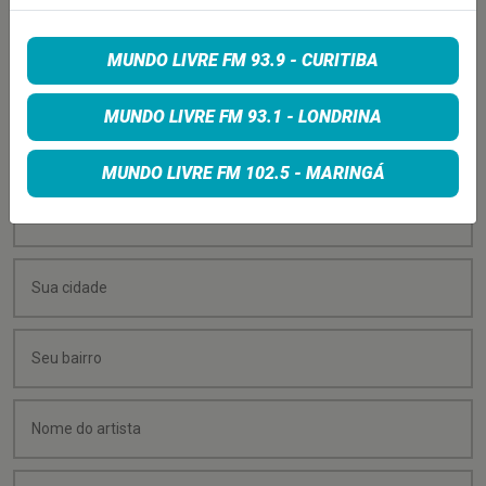
PEÇA SUA MÚSICA
MUNDO LIVRE FM 93.9 - CURITIBA
Quer sugerir uma música para rolar na minha
MUNDO LIVRE FM 93.1 - LONDRINA
programação? É só preencher os campos abaixo:
MUNDO LIVRE FM 102.5 - MARINGÁ