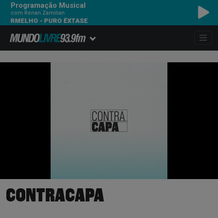
Programação Musical
com Renan Zamilian
LHO - PURO ÊXTASE
CONTRACAPA