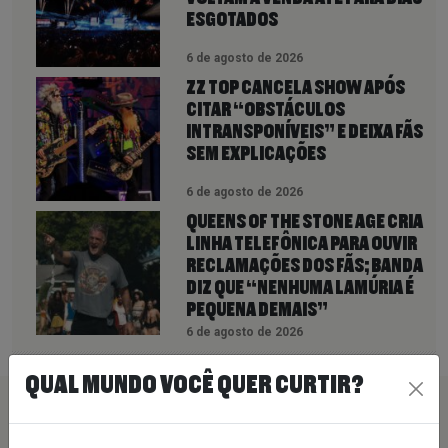
ESGOTADOS
6 de agosto de 2026
ZZ TOP CANCELA SHOW APÓS
CITAR “OBSTÁCULOS
INTRANSPONÍVEIS” E DEIXA FÃS
SEM EXPLICAÇÕES
6 de agosto de 2026
QUEENS OF THE STONE AGE CRIA
LINHA TELEFÔNICA PARA OUVIR
RECLAMAÇÕES DOS FÃS; BANDA
DIZ QUE “NENHUMA LAMÚRIA É
PEQUENA DEMAIS”
6 de agosto de 2026
QUAL MUNDO VOCÊ QUER CURTIR?
PEÇA SUA MÚSICA