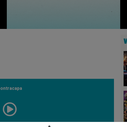
ontracapa
01:07:10