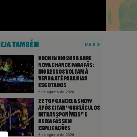
VEJA TAMBÉM
MAIS
ROCK IN RIO 2026 ABRE
NOVA CHANCE PARA FÃS:
INGRESSOS VOLTAM À
VENDA ATÉ PARA DIAS
ESGOTADOS
6 de agosto de 2026
ZZ TOP CANCELA SHOW
APÓS CITAR “OBSTÁCULOS
INTRANSPONÍVEIS” E
DEIXA FÃS SEM
EXPLICAÇÕES
6 de agosto de 2026