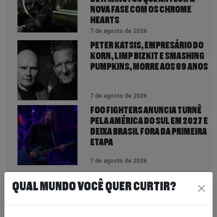
NOVA FASE COM OS CHROME
HEARTS
7 de agosto de 2026
PETER KATSIS, EMPRESÁRIO DO
KORN, LIMP BIZKIT E SMASHING
PUMPKINS, MORRE AOS 69 ANOS
7 de agosto de 2026
FOO FIGHTERS ANUNCIA TURNÊ
PELA AMÉRICA DO SUL EM 2027 E
DEIXA BRASIL FORA DA PRIMEIRA
ETAPA
7 de agosto de 2026
QUAL MUNDO VOCÊ QUER CURTIR?
PEÇA SUA MÚSICA