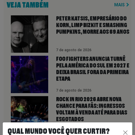
VEJA TAMBÉM
MAIS
PETER KATSIS, EMPRESÁRIO DO
KORN, LIMP BIZKIT E SMASHING
PUMPKINS, MORRE AOS 69 ANOS
7 de agosto de 2026
FOO FIGHTERS ANUNCIA TURNÊ
PELA AMÉRICA DO SUL EM 2027 E
DEIXA BRASIL FORA DA PRIMEIRA
ETAPA
7 de agosto de 2026
ROCK IN RIO 2026 ABRE NOVA
CHANCE PARA FÃS: INGRESSOS
VOLTAM À VENDA ATÉ PARA DIAS
ESGOTADOS
QUAL MUNDO VOCÊ QUER CURTIR?
6 de agosto de 2026