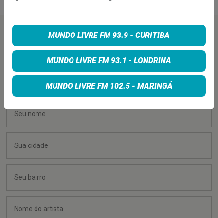
PEÇA SUA MÚSICA
MUNDO LIVRE FM 93.9 - CURITIBA
MUNDO LIVRE FM 93.1 - LONDRINA
Quer sugerir uma música para rolar na minha
programação? É só preencher os campos abaixo:
MUNDO LIVRE FM 102.5 - MARINGÁ