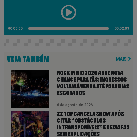
00:00:00
00:02:03
VEJA TAMBÉM
MAIS
ROCK IN RIO 2026 ABRE NOVA
CHANCE PARA FÃS: INGRESSOS
VOLTAM À VENDA ATÉ PARA DIAS
ESGOTADOS
6 de agosto de 2026
ZZ TOP CANCELA SHOW APÓS
CITAR “OBSTÁCULOS
INTRANSPONÍVEIS” E DEIXA FÃS
SEM EXPLICAÇÕES