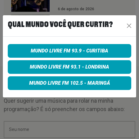
6 de agosto de 2026
QUEENS OF THE STONE AGE CRIA
QUAL MUNDO VOCÊ QUER CURTIR?
LINHA TELEFÔNICA PARA OUVIR
RECLAMAÇÕES DOS FÃS; BANDA
DIZ QUE “NENHUMA LAMÚRIA É
PEQUENA DEMAIS”
MUNDO LIVRE FM 93.9 - CURITIBA
6 de agosto de 2026
MUNDO LIVRE FM 93.1 - LONDRINA
PEÇA SUA MÚSICA
MUNDO LIVRE FM 102.5 - MARINGÁ
Quer sugerir uma música para rolar na minha
programação? É só preencher os campos abaixo: