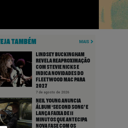
VEJA TAMBÉM
MAIS
LINDSEY BUCKINGHAM
REVELA REAPROXIMAÇÃO
COM STEVIE NICKS E
INDICA NOVIDADES DO
FLEETWOOD MAC PARA
2027
7 de agosto de 2026
NEIL YOUNG ANUNCIA
ÁLBUM ‘SECOND SONG’ E
LANÇA FAIXA DE 11
MINUTOS QUE ANTECIPA
NOVA FASE COM OS