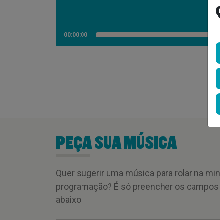
00:00:00
PEÇA SUA MÚSICA
Quer sugerir uma música para rolar na mi
programação? É só preencher os campos
abaixo: