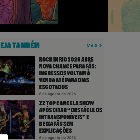
VEJA TAMBÉM
MAIS
ROCK IN RIO 2026 ABRE
NOVA CHANCE PARA FÃS:
INGRESSOS VOLTAM À
VENDA ATÉ PARA DIAS
ESGOTADOS
6 de agosto de 2026
ZZ TOP CANCELA SHOW
APÓS CITAR “OBSTÁCULOS
INTRANSPONÍVEIS” E
DEIXA FÃS SEM
EXPLICAÇÕES
6 de agosto de 2026