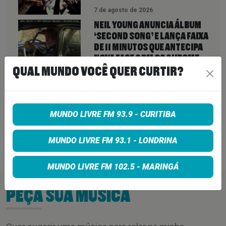
7 de agosto de 2026
NEIL YOUNG ANUNCIA ÁLBUM
‘SECOND SONG’ E LANÇA FAIXA
DE 11 MINUTOS QUE ANTECIPA
NOVA FASE COM OS CHROME
HEARTS
QUAL MUNDO VOCÊ QUER CURTIR?
7 de agosto de 2026
PETER KATSIS, EMPRESÁRIO DO
KORN, LIMP BIZKIT E SMASHING
MUNDO LIVRE FM 93.9 - CURITIBA
PUMPKINS, MORRE AOS 69 ANOS
MUNDO LIVRE FM 93.1 - LONDRINA
7 de agosto de 2026
MUNDO LIVRE FM 102.5 - MARINGÁ
PEÇA SUA MÚSICA