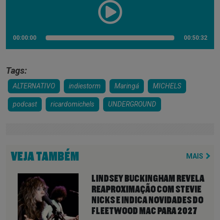
00:00:00
00:50:32
Tags:
ALTERNATIVO
indiestorm
Maringá
MICHELS
podcast
ricardomichels
UNDERGROUND
VEJA TAMBÉM
MAIS
LINDSEY BUCKINGHAM REVELA
REAPROXIMAÇÃO COM STEVIE
NICKS E INDICA NOVIDADES DO
FLEETWOOD MAC PARA 2027