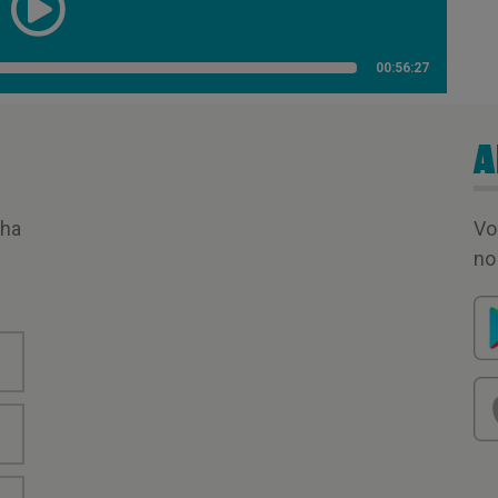
00:56:27
A
nha
Vo
no