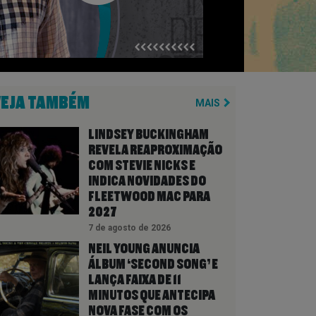
VEJA TAMBÉM
MAIS
LINDSEY BUCKINGHAM
REVELA REAPROXIMAÇÃO
COM STEVIE NICKS E
INDICA NOVIDADES DO
FLEETWOOD MAC PARA
2027
7 de agosto de 2026
NEIL YOUNG ANUNCIA
ÁLBUM ‘SECOND SONG’ E
LANÇA FAIXA DE 11
MINUTOS QUE ANTECIPA
NOVA FASE COM OS