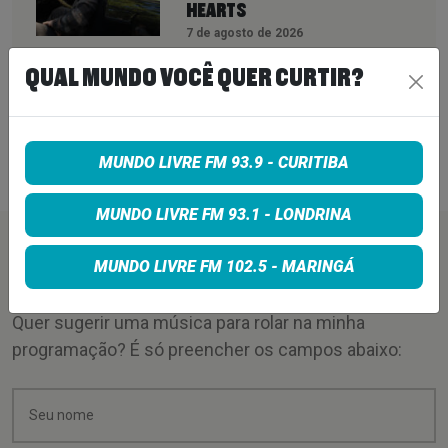
HEARTS
7 de agosto de 2026
PETER KATSIS, EMPRESÁRIO DO
QUAL MUNDO VOCÊ QUER CURTIR?
KORN, LIMP BIZKIT E SMASHING
PUMPKINS, MORRE AOS 69 ANOS
MUNDO LIVRE FM 93.9 - CURITIBA
7 de agosto de 2026
MUNDO LIVRE FM 93.1 - LONDRINA
PEÇA SUA MÚSICA
MUNDO LIVRE FM 102.5 - MARINGÁ
Quer sugerir uma música para rolar na minha
programação? É só preencher os campos abaixo: