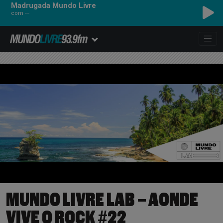
Madrugada Mundo Livre
com ---
1
MUNDO LIVRE LAB – AONDE
VIVE O ROCK #22