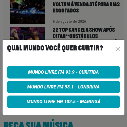
VOLTAM À VENDA ATÉ PARA DIAS
ESGOTADOS
6 de agosto de 2026
ZZ TOP CANCELA SHOW APÓS
CITAR “OBSTÁCULOS
INTRANSPONÍVEIS” E DEIXA FÃS
QUAL MUNDO VOCÊ QUER CURTIR?
SEM EXPLICAÇÕES
6 de agosto de 2026
QUEENS OF THE STONE AGE CRIA
MUNDO LIVRE FM 93.9 - CURITIBA
LINHA TELEFÔNICA PARA OUVIR
RECLAMAÇÕES DOS FÃS; BANDA
DIZ QUE “NENHUMA LAMÚRIA É
MUNDO LIVRE FM 93.1 - LONDRINA
PEQUENA DEMAIS”
6 de agosto de 2026
MUNDO LIVRE FM 102.5 - MARINGÁ
PEÇA SUA MÚSICA