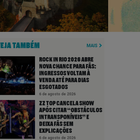
VEJA TAMBÉM
MAIS
ROCK IN RIO 2026 ABRE
NOVA CHANCE PARA FÃS:
INGRESSOS VOLTAM À
VENDA ATÉ PARA DIAS
ESGOTADOS
6 de agosto de 2026
ZZ TOP CANCELA SHOW
APÓS CITAR “OBSTÁCULOS
INTRANSPONÍVEIS” E
DEIXA FÃS SEM
EXPLICAÇÕES
6 de agosto de 2026