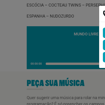
ESCÓCIA – COCTEAU TWINS – PERSEPH
ESPANHA – NUDOZURDO
MUNDO LIVRE LAB
00:00:00
PEÇA SUA MÚSICA
Quer sugerir uma música para rolar na mi
programação? É só preencher os campos