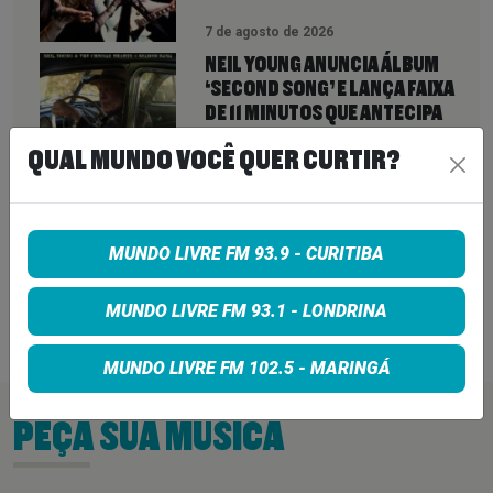
7 de agosto de 2026
NEIL YOUNG ANUNCIA ÁLBUM
‘SECOND SONG’ E LANÇA FAIXA
DE 11 MINUTOS QUE ANTECIPA
NOVA FASE COM OS CHROME
QUAL MUNDO VOCÊ QUER CURTIR?
HEARTS
7 de agosto de 2026
PETER KATSIS, EMPRESÁRIO DO
KORN, LIMP BIZKIT E SMASHING
MUNDO LIVRE FM 93.9 - CURITIBA
PUMPKINS, MORRE AOS 69 ANOS
MUNDO LIVRE FM 93.1 - LONDRINA
7 de agosto de 2026
MUNDO LIVRE FM 102.5 - MARINGÁ
PEÇA SUA MÚSICA