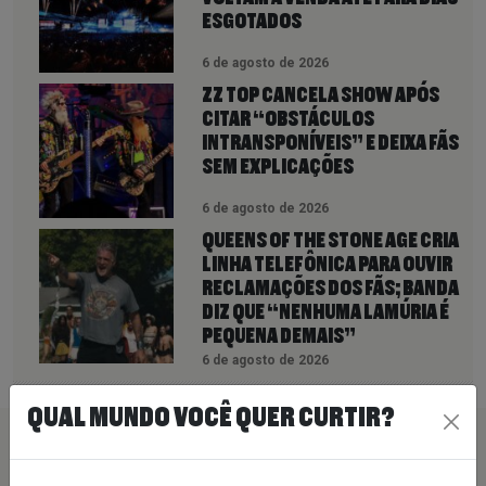
ESGOTADOS
6 de agosto de 2026
ZZ TOP CANCELA SHOW APÓS
CITAR “OBSTÁCULOS
INTRANSPONÍVEIS” E DEIXA FÃS
SEM EXPLICAÇÕES
6 de agosto de 2026
QUEENS OF THE STONE AGE CRIA
LINHA TELEFÔNICA PARA OUVIR
RECLAMAÇÕES DOS FÃS; BANDA
DIZ QUE “NENHUMA LAMÚRIA É
PEQUENA DEMAIS”
6 de agosto de 2026
QUAL MUNDO VOCÊ QUER CURTIR?
PEÇA SUA MÚSICA