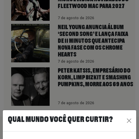
FLEETWOOD MAC PARA 2027
7 de agosto de 2026
NEIL YOUNG ANUNCIA ÁLBUM
‘SECOND SONG’ E LANÇA FAIXA
DE 11 MINUTOS QUE ANTECIPA
NOVA FASE COM OS CHROME
HEARTS
7 de agosto de 2026
PETER KATSIS, EMPRESÁRIO DO
KORN, LIMP BIZKIT E SMASHING
PUMPKINS, MORRE AOS 69 ANOS
7 de agosto de 2026
QUAL MUNDO VOCÊ QUER CURTIR?
PEÇA SUA MÚSICA