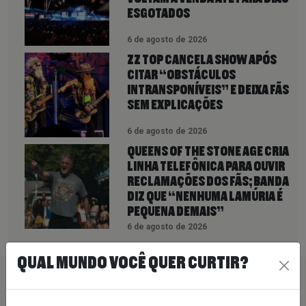
ESGOTADOS
6 de agosto de 2026
ZZ TOP CANCELA SHOW APÓS
CITAR “OBSTÁCULOS
INTRANSPONÍVEIS” E DEIXA FÃS
SEM EXPLICAÇÕES
6 de agosto de 2026
QUEENS OF THE STONE AGE CRIA
LINHA TELEFÔNICA PARA OUVIR
RECLAMAÇÕES DOS FÃS; BANDA
DIZ QUE “NENHUMA LAMÚRIA É
PEQUENA DEMAIS”
6 de agosto de 2026
QUAL MUNDO VOCÊ QUER CURTIR?
PEÇA SUA MÚSICA