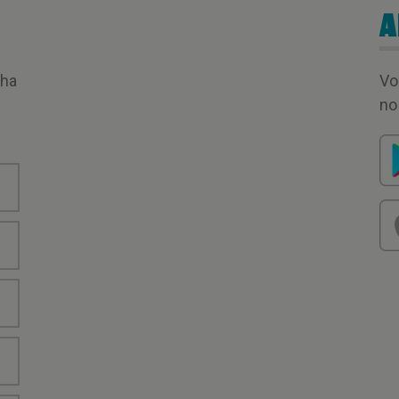
A
nha
Vo
no