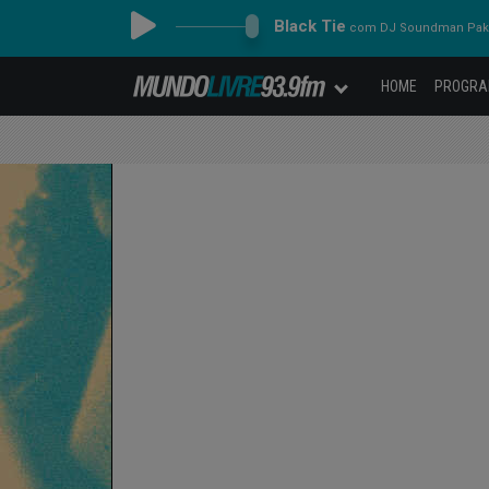
Black Tie
com DJ Soundman Pa
HOME
PROGR