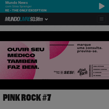
Mundo News
com Silvia Sprenger
 THE ONLY EXCEPTION
PINK ROCK #7