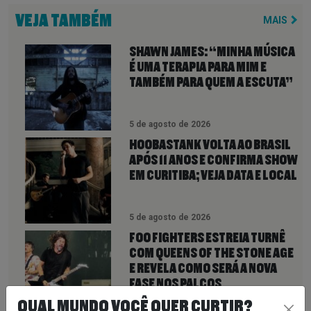
VEJA TAMBÉM
MAIS
SHAWN JAMES: “MINHA MÚSICA
É UMA TERAPIA PARA MIM E
TAMBÉM PARA QUEM A ESCUTA”
5 de agosto de 2026
HOOBASTANK VOLTA AO BRASIL
APÓS 11 ANOS E CONFIRMA SHOW
EM CURITIBA; VEJA DATA E LOCAL
5 de agosto de 2026
FOO FIGHTERS ESTREIA TURNÊ
COM QUEENS OF THE STONE AGE
E REVELA COMO SERÁ A NOVA
FASE NOS PALCOS
QUAL MUNDO VOCÊ QUER CURTIR?
5 de agosto de 2026