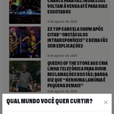
CHANCE PARA FÃS: INGRESSOS
VOLTAM À VENDA ATÉ PARA DIAS
ESGOTADOS
6 de agosto de 2026
ZZ TOP CANCELA SHOW APÓS
CITAR “OBSTÁCULOS
INTRANSPONÍVEIS” E DEIXA FÃS
SEM EXPLICAÇÕES
6 de agosto de 2026
QUEENS OF THE STONE AGE CRIA
LINHA TELEFÔNICA PARA OUVIR
RECLAMAÇÕES DOS FÃS; BANDA
DIZ QUE “NENHUMA LAMÚRIA É
PEQUENA DEMAIS”
6 de agosto de 2026
QUAL MUNDO VOCÊ QUER CURTIR?