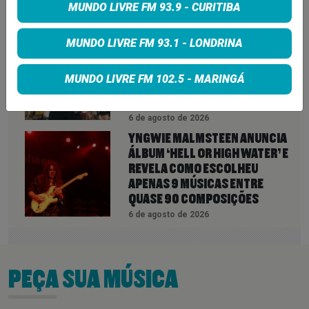
MUNDO LIVRE FM 93.9 - CURITIBA
6 de agosto de 2026
QUEENS OF THE STONE AGE CRIA
MUNDO LIVRE FM 93.1 - LONDRINA
LINHA TELEFÔNICA PARA OUVIR
RECLAMAÇÕES DOS FÃS; BANDA
MUNDO LIVRE FM 102.5 - MARINGÁ
DIZ QUE “NENHUMA LAMÚRIA É
PEQUENA DEMAIS”
6 de agosto de 2026
YNGWIE MALMSTEEN ANUNCIA
ÁLBUM ‘HELL OR HIGH WATER’ E
REVELA COMO ESCOLHEU
APENAS 9 MÚSICAS ENTRE
QUASE 90 COMPOSIÇÕES
6 de agosto de 2026
PEÇA SUA MÚSICA