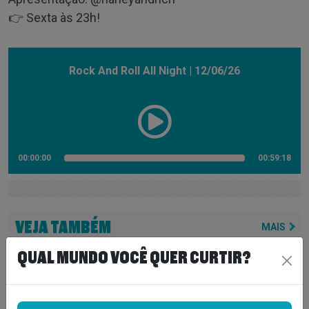
👉 Sexta às 23h!
Rock And Roll All Night | 12/06/26
00:00:00
00:59:18
VEJA TAMBÉM
MAIS
QUAL MUNDO VOCÊ QUER CURTIR?
ZZ TOP CANCELA SHOW APÓS
CITAR “OBSTÁCULOS
INTRANSPONÍVEIS” E DEIXA FÃS
SEM EXPLICAÇÕES