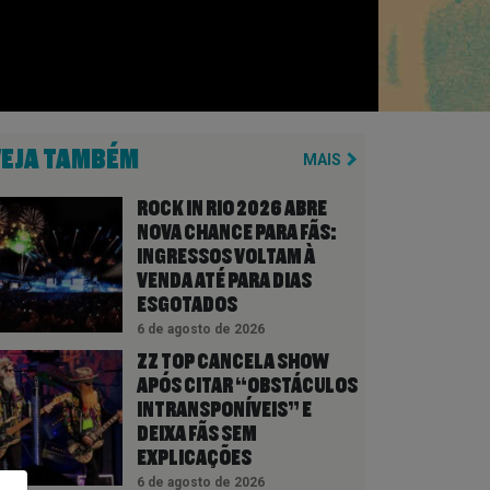
VEJA TAMBÉM
MAIS
ROCK IN RIO 2026 ABRE
NOVA CHANCE PARA FÃS:
INGRESSOS VOLTAM À
VENDA ATÉ PARA DIAS
ESGOTADOS
6 de agosto de 2026
ZZ TOP CANCELA SHOW
APÓS CITAR “OBSTÁCULOS
INTRANSPONÍVEIS” E
DEIXA FÃS SEM
EXPLICAÇÕES
6 de agosto de 2026