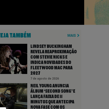
VEJA TAMBÉM
MAIS
LINDSEY BUCKINGHAM
REVELA REAPROXIMAÇÃO
COM STEVIE NICKS E
INDICA NOVIDADES DO
FLEETWOOD MAC PARA
2027
7 de agosto de 2026
NEIL YOUNG ANUNCIA
ÁLBUM ‘SECOND SONG’ E
LANÇA FAIXA DE 11
MINUTOS QUE ANTECIPA
NOVA FASE COM OS