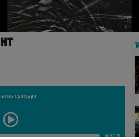
GHT
nd Roll All Night
00:57:05