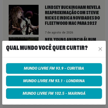
LINDSEY BUCKINGHAM REVELA
REAPROXIMAÇÃO COM STEVIE
NICKS E INDICA NOVIDADES DO
FLEETWOOD MAC PARA 2027
7 de agosto de 2026
NEIL YOUNG ANUNCIA ÁLBUM
‘SECOND SONG’ E LANÇA FAIXA
QUAL MUNDO VOCÊ QUER CURTIR?
DE 11 MINUTOS QUE ANTECIPA
NOVA FASE COM OS CHROME
HEARTS
7 de agosto de 2026
MUNDO LIVRE FM 93.9 - CURITIBA
PETER KATSIS, EMPRESÁRIO DO
KORN, LIMP BIZKIT E SMASHING
MUNDO LIVRE FM 93.1 - LONDRINA
PUMPKINS, MORRE AOS 69 ANOS
MUNDO LIVRE FM 102.5 - MARINGÁ
7 de agosto de 2026