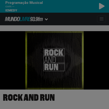
Programação Musical
com ---
 REMEDY
ROCK AND RUN