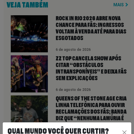
VEJA TAMBÉM
MAIS
ROCK IN RIO 2026 ABRE NOVA
CHANCE PARA FÃS: INGRESSOS
VOLTAM À VENDA ATÉ PARA DIAS
ESGOTADOS
6 de agosto de 2026
ZZ TOP CANCELA SHOW APÓS
CITAR “OBSTÁCULOS
INTRANSPONÍVEIS” E DEIXA FÃS
SEM EXPLICAÇÕES
6 de agosto de 2026
QUEENS OF THE STONE AGE CRIA
LINHA TELEFÔNICA PARA OUVIR
RECLAMAÇÕES DOS FÃS; BANDA
DIZ QUE “NENHUMA LAMÚRIA É
PEQUENA DEMAIS”
QUAL MUNDO VOCÊ QUER CURTIR?
6 de agosto de 2026