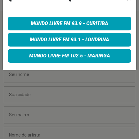
MUNDO LIVRE FM 93.9 - CURITIBA
PEÇA SUA MÚSICA
MUNDO LIVRE FM 93.1 - LONDRINA
Quer sugerir uma música para rolar na minha
programação? É só preencher os campos abaixo:
MUNDO LIVRE FM 102.5 - MARINGÁ