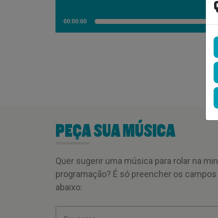
00:00:00
PEÇA SUA MÚSICA
Quer sugerir uma música para rolar na mi
programação? É só preencher os campos
abaixo: