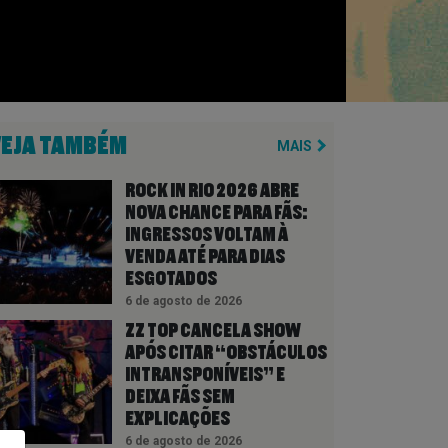
VEJA TAMBÉM
MAIS
ROCK IN RIO 2026 ABRE
NOVA CHANCE PARA FÃS:
INGRESSOS VOLTAM À
VENDA ATÉ PARA DIAS
ESGOTADOS
6 de agosto de 2026
ZZ TOP CANCELA SHOW
APÓS CITAR “OBSTÁCULOS
INTRANSPONÍVEIS” E
DEIXA FÃS SEM
EXPLICAÇÕES
6 de agosto de 2026