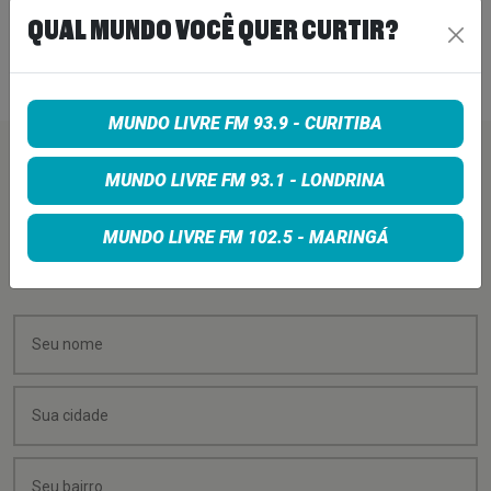
DIZ QUE “NENHUMA LAMÚRIA É
QUAL MUNDO VOCÊ QUER CURTIR?
PEQUENA DEMAIS”
6 de agosto de 2026
MUNDO LIVRE FM 93.9 - CURITIBA
PEÇA SUA MÚSICA
MUNDO LIVRE FM 93.1 - LONDRINA
MUNDO LIVRE FM 102.5 - MARINGÁ
Quer sugerir uma música para rolar na minha
programação? É só preencher os campos abaixo: