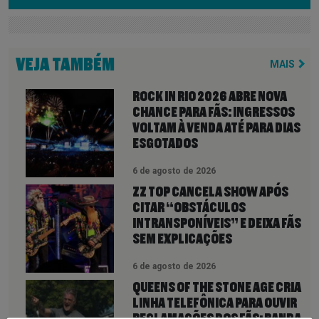
VEJA TAMBÉM
MAIS
ROCK IN RIO 2026 ABRE NOVA
CHANCE PARA FÃS: INGRESSOS
VOLTAM À VENDA ATÉ PARA DIAS
ESGOTADOS
6 de agosto de 2026
ZZ TOP CANCELA SHOW APÓS
CITAR “OBSTÁCULOS
INTRANSPONÍVEIS” E DEIXA FÃS
SEM EXPLICAÇÕES
6 de agosto de 2026
QUEENS OF THE STONE AGE CRIA
LINHA TELEFÔNICA PARA OUVIR
RECLAMAÇÕES DOS FÃS; BANDA