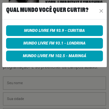
KORN, LIMP BIZKIT E SMASHING
PUMPKINS, MORRE AOS 69 ANOS
QUAL MUNDO VOCÊ QUER CURTIR?
7 de agosto de 2026
MUNDO LIVRE FM 93.9 - CURITIBA
MUNDO LIVRE FM 93.1 - LONDRINA
PEÇA SUA MÚSICA
MUNDO LIVRE FM 102.5 - MARINGÁ
Quer sugerir uma música para rolar na minha
programação? É só preencher os campos abaixo: