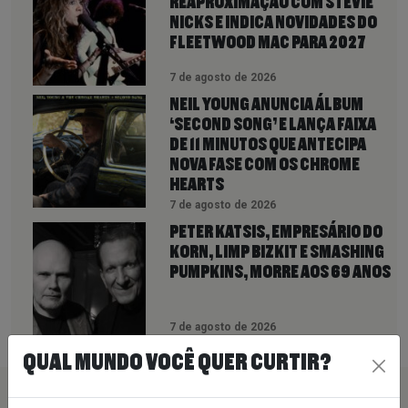
REAPROXIMAÇÃO COM STEVIE
NICKS E INDICA NOVIDADES DO
FLEETWOOD MAC PARA 2027
7 de agosto de 2026
NEIL YOUNG ANUNCIA ÁLBUM
‘SECOND SONG’ E LANÇA FAIXA
DE 11 MINUTOS QUE ANTECIPA
NOVA FASE COM OS CHROME
HEARTS
7 de agosto de 2026
PETER KATSIS, EMPRESÁRIO DO
KORN, LIMP BIZKIT E SMASHING
PUMPKINS, MORRE AOS 69 ANOS
7 de agosto de 2026
QUAL MUNDO VOCÊ QUER CURTIR?