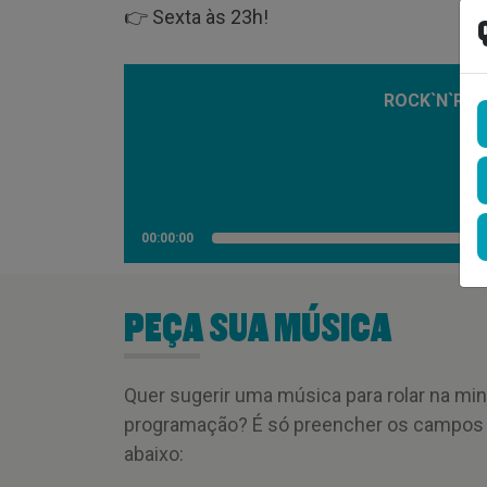
👉 Sexta às 23h!
ROCK`N`ROLL
00:00:00
PEÇA SUA MÚSICA
Quer sugerir uma música para rolar na mi
programação? É só preencher os campos
abaixo: