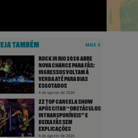
VEJA TAMBÉM
MAIS
ROCK IN RIO 2026 ABRE
NOVA CHANCE PARA FÃS:
INGRESSOS VOLTAM À
VENDA ATÉ PARA DIAS
ESGOTADOS
6 de agosto de 2026
ZZ TOP CANCELA SHOW
APÓS CITAR “OBSTÁCULOS
INTRANSPONÍVEIS” E
DEIXA FÃS SEM
EXPLICAÇÕES
6 de agosto de 2026