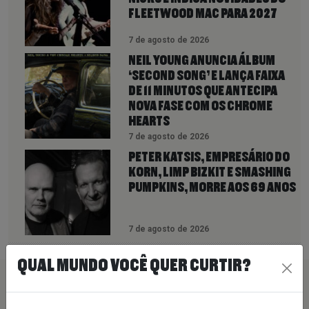
FLEETWOOD MAC PARA 2027
7 de agosto de 2026
NEIL YOUNG ANUNCIA ÁLBUM
‘SECOND SONG’ E LANÇA FAIXA
DE 11 MINUTOS QUE ANTECIPA
NOVA FASE COM OS CHROME
HEARTS
7 de agosto de 2026
PETER KATSIS, EMPRESÁRIO DO
KORN, LIMP BIZKIT E SMASHING
PUMPKINS, MORRE AOS 69 ANOS
7 de agosto de 2026
QUAL MUNDO VOCÊ QUER CURTIR?
PEÇA SUA MÚSICA