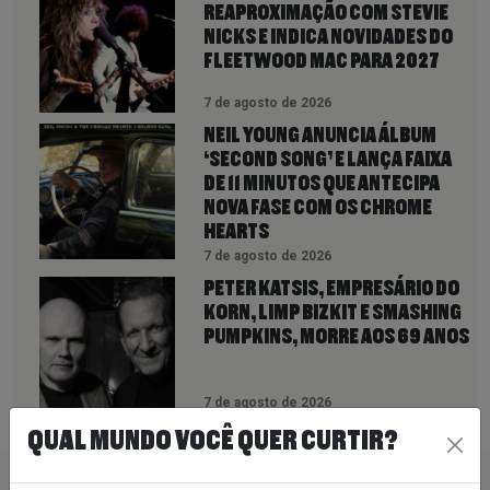
REAPROXIMAÇÃO COM STEVIE
NICKS E INDICA NOVIDADES DO
FLEETWOOD MAC PARA 2027
7 de agosto de 2026
NEIL YOUNG ANUNCIA ÁLBUM
‘SECOND SONG’ E LANÇA FAIXA
DE 11 MINUTOS QUE ANTECIPA
NOVA FASE COM OS CHROME
HEARTS
7 de agosto de 2026
PETER KATSIS, EMPRESÁRIO DO
KORN, LIMP BIZKIT E SMASHING
PUMPKINS, MORRE AOS 69 ANOS
7 de agosto de 2026
QUAL MUNDO VOCÊ QUER CURTIR?