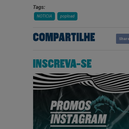
Tags:
NOTICIA
popload
COMPARTILHE
Shar
INSCREVA-SE