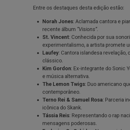
Entre os destaques desta edição estão:
Norah Jones
: Aclamada cantora e pia
recente álbum
“Visions”
.
St. Vincent
: Conhecida por sua sonor
experimentalismo, a artista promete
Laufey
: Cantora islandesa revelação
clássico.
Kim Gordon
: Ex-integrante do Sonic 
e música alternativa.
The Lemon Twigs
: Duo americano qu
contemporâneo.
Terno Rei & Samuel Rosa
: Parceria i
icônica do Skank.
Tássia Reis
: Representando o rap nac
mensagens poderosas.