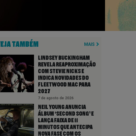
VEJA TAMBÉM
MAIS
LINDSEY BUCKINGHAM
REVELA REAPROXIMAÇÃO
COM STEVIE NICKS E
INDICA NOVIDADES DO
FLEETWOOD MAC PARA
2027
7 de agosto de 2026
NEIL YOUNG ANUNCIA
ÁLBUM ‘SECOND SONG’ E
LANÇA FAIXA DE 11
MINUTOS QUE ANTECIPA
NOVA FASE COM OS