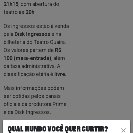
21h15
, com abertura do
teatro às
20h
.
Os ingressos estão à venda
pela
Disk Ingressos
e na
bilheteria do Teatro Guaíra.
Os valores partem de
R$
100 (meia-entrada)
, além
da taxa administrativa. A
classificação etária é
livre
.
Mais informações podem
ser obtidas pelos canais
oficiais da produtora Prime
e da Disk Ingressos.
QUAL MUNDO VOCÊ QUER CURTIR?