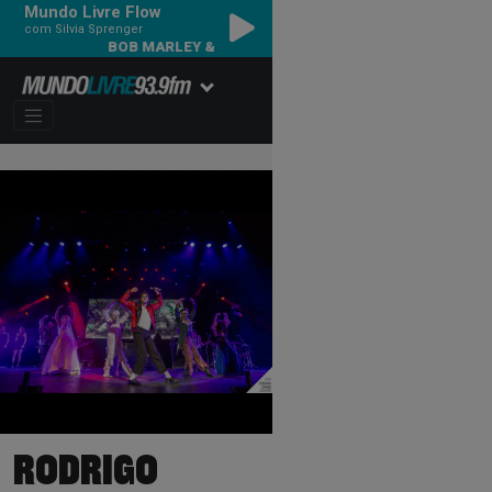
Mundo Livre Flow
com Silvia Sprenger
BOB MARLEY & THE WAILERS - COULD YOU BE LOVED
RODRIGO