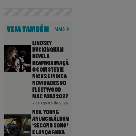
VEJA TAMBÉM
MAIS
LINDSEY
BUCKINGHAM
REVELA
REAPROXIMAÇÃ
O COM STEVIE
NICKS E INDICA
NOVIDADES DO
FLEETWOOD
MAC PARA 2027
7 de agosto de 2026
NEIL YOUNG
ANUNCIA ÁLBUM
‘SECOND SONG’
E LANÇA FAIXA