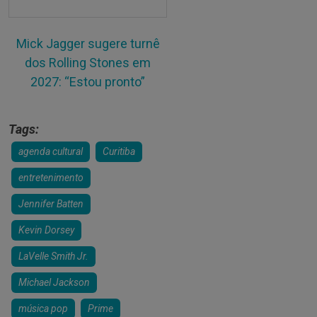
Mick Jagger sugere turnê
dos Rolling Stones em
2027: “Estou pronto”
Tags:
agenda cultural
Curitiba
entretenimento
Jennifer Batten
Kevin Dorsey
LaVelle Smith Jr.
Michael Jackson
música pop
Prime