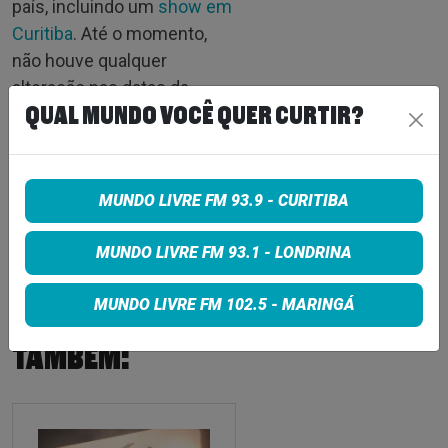
país, incluindo um
show em
Curitiba
. Até o momento,
não houve qualquer
alteração nas datas da
QUAL MUNDO VOCÊ QUER CURTIR?
etapa brasileira, e a
expectativa é de que Geddy
Lee esteja recuperado a
tempo de cumprir os
MUNDO LIVRE FM 93.9 - CURITIBA
compromissos previstos na
América do Sul.
MUNDO LIVRE FM 93.1 - LONDRINA
MUNDO LIVRE FM 102.5 - MARINGÁ
CONFIRA
TAMBÉM: