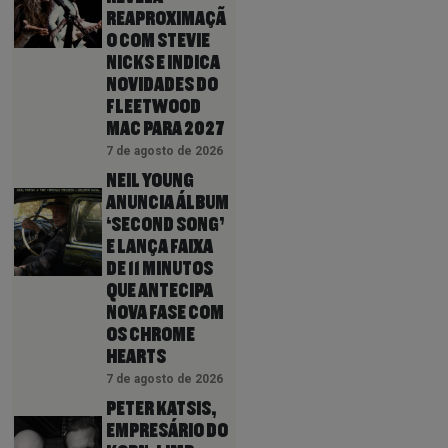
REAPROXIMAÇÃ
O COM STEVIE
NICKS E INDICA
NOVIDADES DO
FLEETWOOD
MAC PARA 2027
7 de agosto de 2026
NEIL YOUNG
ANUNCIA ÁLBUM
‘SECOND SONG’
E LANÇA FAIXA
DE 11 MINUTOS
QUE ANTECIPA
NOVA FASE COM
OS CHROME
HEARTS
7 de agosto de 2026
PETER KATSIS,
EMPRESÁRIO DO