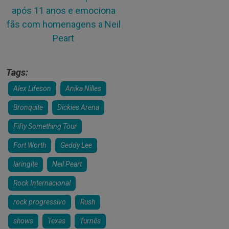
após 11 anos e emociona
fãs com homenagens a Neil
Peart
Tags:
Alex Lifeson
Anika Nilles
Bronquite
Dickies Arena
Fifty Something Tour
Fort Worth
Geddy Lee
laringite
Neil Peart
Rock Internacional
rock progressivo
Rush
shows
Texas
Turnês