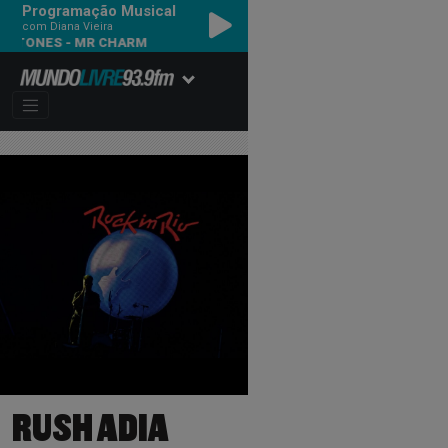
Programação Musical
com Diana Vieira
ROLLING STONES - MR CHARM
RUSH ADIA