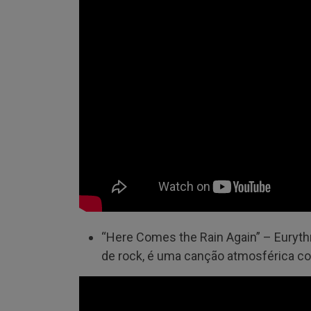
“Here Comes the Rain Again” – Euryt
de rock, é uma canção atmosférica 