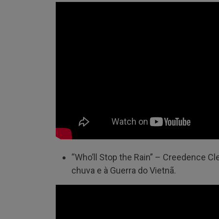
“Who’ll Stop the Rain” – Creedence Cl
chuva e à Guerra do Vietnã.