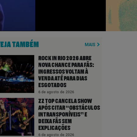
VEJA TAMBÉM
MAIS
ROCK IN RIO 2026 ABRE
NOVA CHANCE PARA FÃS:
INGRESSOS VOLTAM À
VENDA ATÉ PARA DIAS
ESGOTADOS
6 de agosto de 2026
ZZ TOP CANCELA SHOW
APÓS CITAR “OBSTÁCULOS
INTRANSPONÍVEIS” E
DEIXA FÃS SEM
EXPLICAÇÕES
6 de agosto de 2026