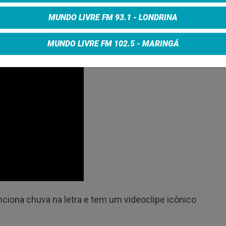
 não mencione chuva, o videoclipe apresenta
MUNDO LIVRE FM 93.1 - LONDRINA
MUNDO LIVRE FM 102.5 - MARINGÁ
ciona chuva na letra e tem um videoclipe icônico