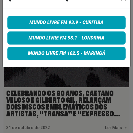
2 de janeiro de 2023
Ler Mais
>
MUNDO LIVRE FM 93.9 - CURITIBA
MUNDO LIVRE FM 93.1 - LONDRINA
MUNDO LIVRE FM 102.5 - MARINGÁ
CELEBRANDO OS 80 ANOS, CAETANO
VELOSO E GILBERTO GIL, RELANÇAM
DOIS DISCOS EMBLEMÁTICOS DOS
ARTISTAS, “TRANSA” E “EXPRESSO...
31 de outubro de 2022
Ler Mais
>