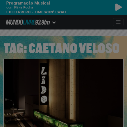
Programação Musical
com Flávia Rocha
 FERRERO - TIME WON'T WAIT
TAG:
CAETANO VELOSO