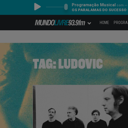
Programação Musical
com ---
OS PARALAMAS DO SUCESSO 
HOME
PROGR
TAG:
LUDOVIC