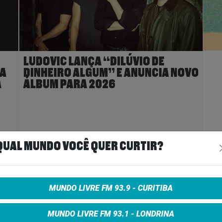
LUDOVIC LANÇA “DILÚVIO DE
RA
DINHEIRO ALGUM” E ANUNCIA NOVO
A
ÁLBUM PARA 2026
ais
>
25 de maio de 2026
Ler Mais
>
QUAL MUNDO VOCÊ QUER CURTIR?
A
MUNDO LIVRE FM 93.9 - CURITIBA
MUNDO LIVRE FM 93.1 - LONDRINA