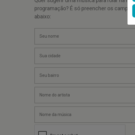
Quer sugerir uma música para rolar na mi
programação? É só preencher os campos
abaixo: