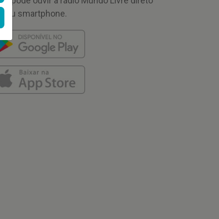
cê pode ouvir a rádio Mundo Livre direto
 seu smartphone.