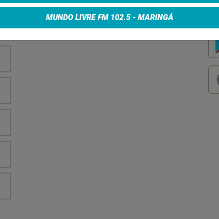
nha
Vo
no
MUNDO LIVRE FM 102.5 - MARINGÁ