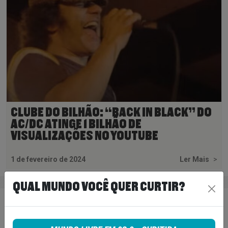
CLUBE DO BILHÃO: “BACK IN BLACK” DO
AC/DC ATINGE 1 BILHÃO DE
VISUALIZAÇÕES NO YOUTUBE
1 de fevereiro de 2024
Ler Mais
>
QUAL MUNDO VOCÊ QUER CURTIR?