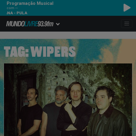
Programação Musical
com ---
ANA - PULA
TAG:
WIPERS