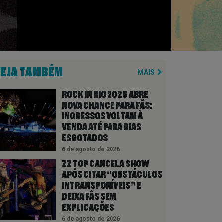
VEJA TAMBÉM
MAIS
ROCK IN RIO 2026 ABRE
NOVA CHANCE PARA FÃS:
INGRESSOS VOLTAM À
VENDA ATÉ PARA DIAS
ESGOTADOS
6 de agosto de 2026
ZZ TOP CANCELA SHOW
APÓS CITAR “OBSTÁCULOS
INTRANSPONÍVEIS” E
DEIXA FÃS SEM
EXPLICAÇÕES
6 de agosto de 2026