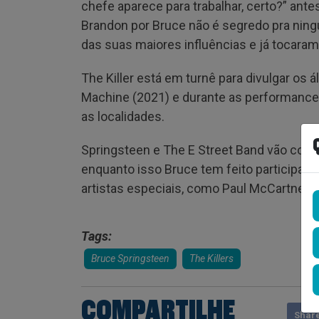
chefe aparece para trabalhar, certo?” ant
Brandon por Bruce não é segredo pra ning
das suas maiores influências e já tocara
The Killer está em turnê para divulgar os
Machine (2021) e durante as performanc
as localidades.
Springsteen e The E Street Band vão com
enquanto isso Bruce tem feito participa
artistas especiais, como Paul McCartney
Tags:
Bruce Springsteen
The Killers
COMPARTILHE
Shar